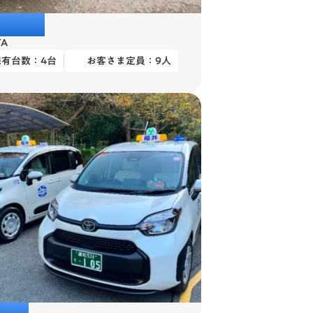
エース
TA
保有台数：
4
台
お客さま定員：
9
人