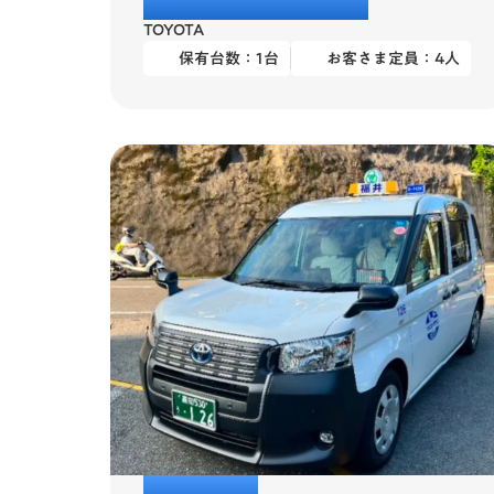
クラウンコンフォート
TOYOTA
保有台数：
1
台
お客さま定員：
4
人
JPN TAXI