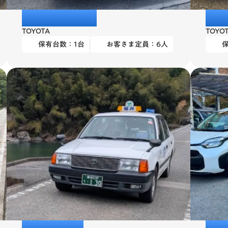
ヴェルファイア
ハイ
TOYOTA
TOYO
保有台数：
1
台
お客さま定員：
6
人