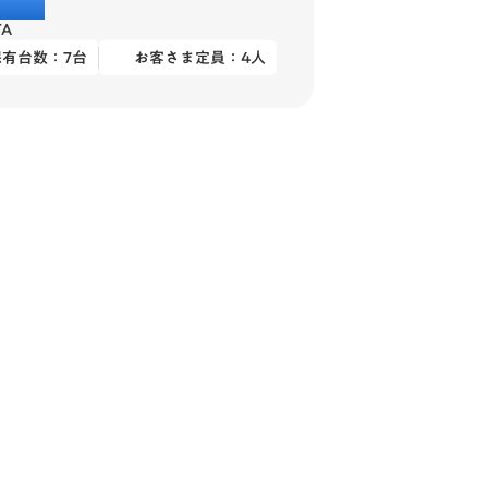
ンタ
TA
保有台数：
7
台
お客さま定員：
4
人