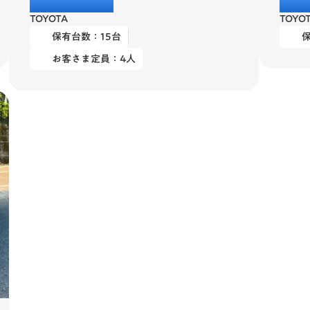
コンフォート
シエ
TOYOTA
TOYO
保有台数：
15
台
お客さま定員：
4
人