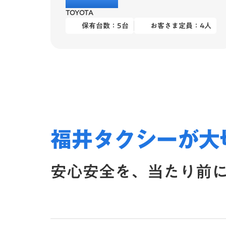
TOYOTA
保有台数：
5
台
お客さま定員：
4
人
福井タクシーが大
安心安全を、当たり前