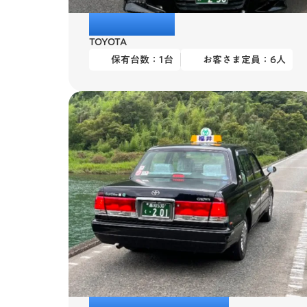
アルファード
TOYOTA
保有台数：
1
台
お客さま定員：
6
人