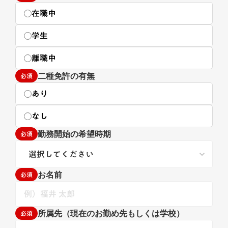
在職中
学生
離職中
必須
二種免許の有無
あり
なし
必須
勤務開始の希望時期
keyboard_arrow_down
必須
お名前
必須
所属先（現在のお勤め先もしくは学校）